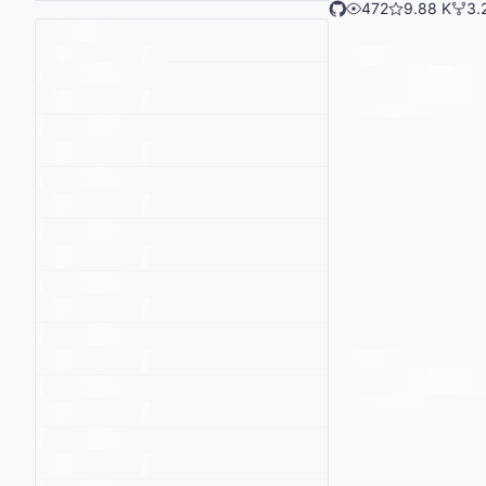
472
9.88 K
3.