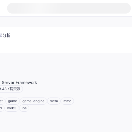
分析
# Server Framework
3.48 K
提交数
et
game
game-engine
meta
mmo
d
web3
ios