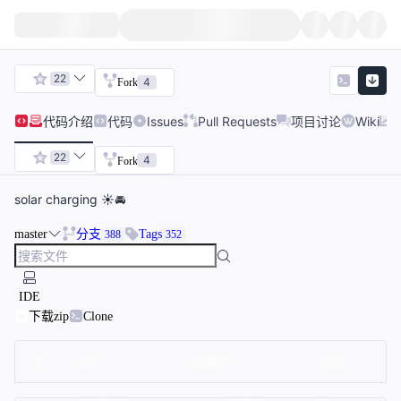
22
4
Fork
代码
介绍
代码
Issues
Pull Requests
项目讨论
Wiki
22
4
Fork
solar charging ☀️🚘
master
分支
Tags
388
352
IDE
下载zip
Clone