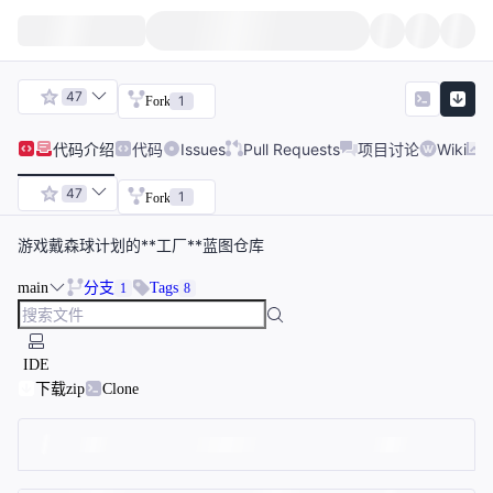
47
1
Fork
代码
介绍
代码
Issues
Pull Requests
项目讨论
Wiki
47
1
Fork
游戏戴森球计划的**工厂**蓝图仓库
main
分支
Tags
1
8
IDE
下载zip
Clone