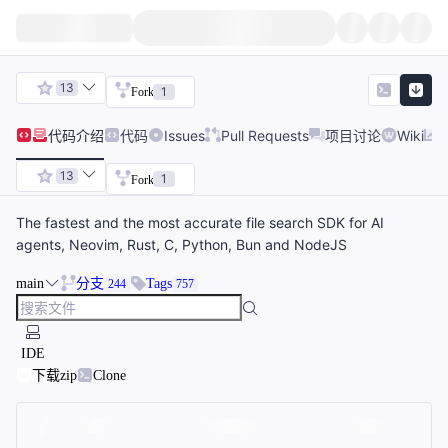
13
1
Fork
代码
介绍
代码
Issues
Pull Requests
项目讨论
Wiki
13
1
Fork
The fastest and the most accurate file search SDK for AI
agents, Neovim, Rust, C, Python, Bun and NodeJS
main
分支
Tags
244
757
IDE
下载zip
Clone