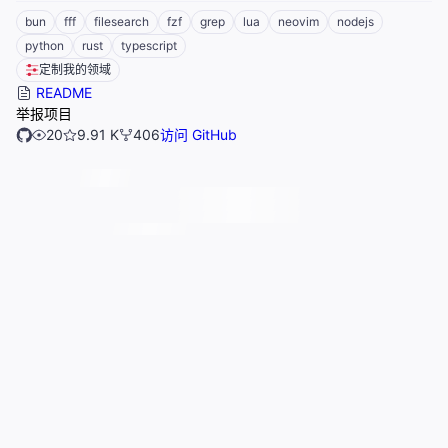
bun
fff
filesearch
fzf
grep
lua
neovim
nodejs
python
rust
typescript
定制我的领域
README
举报项目
20
9.91 K
406
访问 GitHub