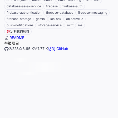
database-as-a-service
firebase
firebase-auth
firebase-authentication
firebase-database
firebase-messaging
firebase-storage
gemini
ios-sdk
objective-c
push-notifications
storage-service
swift
ios
定制我的领域
README
举报项目
228
6.65 K
1.77 K
访问 GitHub