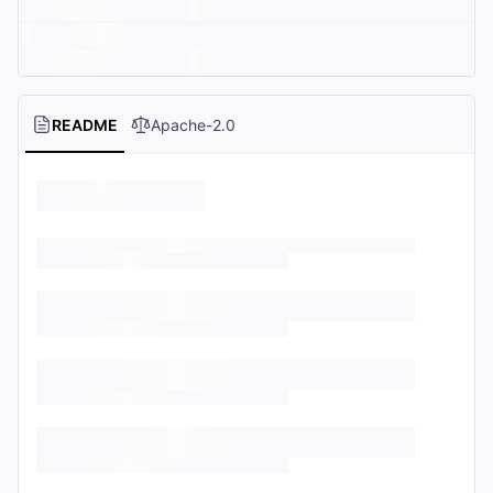
README
Apache-2.0