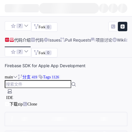
7
0
Fork
代码
介绍
代码
Issues
Pull Requests
项目讨论
Wiki
7
0
Fork
Firebase SDK for Apple App Development
main
分支
Tags
419
1126
IDE
下载zip
Clone