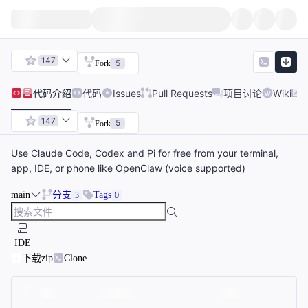
147
5
Fork
代码
介绍
代码
Issues
Pull Requests
项目讨论
Wiki
147
5
Fork
Use Claude Code, Codex and Pi for free from your terminal,
app, IDE, or phone like OpenClaw (voice supported)
main
分支
Tags
3
0
IDE
下载zip
Clone