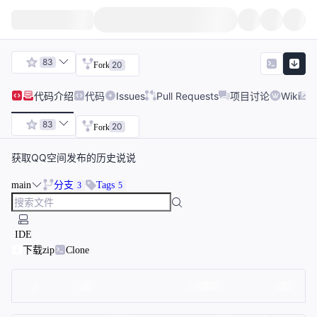
83
20
Fork
代码
介绍
代码
Issues
Pull Requests
项目讨论
Wiki
83
20
Fork
获取QQ空间发布的历史说说
main
分支
Tags
3
5
IDE
下载zip
Clone