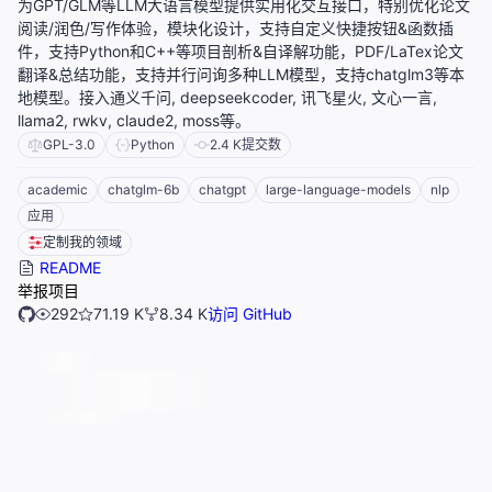
为GPT/GLM等LLM大语言模型提供实用化交互接口，特别优化论文
阅读/润色/写作体验，模块化设计，支持自定义快捷按钮&函数插
件，支持Python和C++等项目剖析&自译解功能，PDF/LaTex论文
翻译&总结功能，支持并行问询多种LLM模型，支持chatglm3等本
地模型。接入通义千问, deepseekcoder, 讯飞星火, 文心一言,
llama2, rwkv, claude2, moss等。
GPL-3.0
Python
2.4 K
提交数
academic
chatglm-6b
chatgpt
large-language-models
nlp
应用
定制我的领域
README
举报项目
292
71.19 K
8.34 K
访问 GitHub