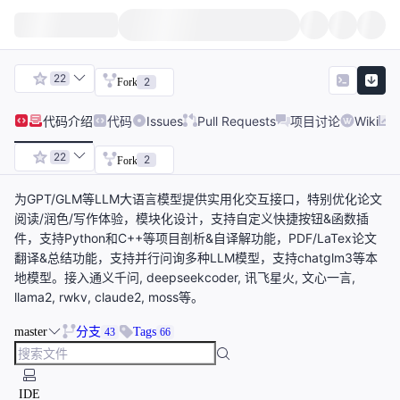
22
2
Fork
代码
介绍
代码
Issues
Pull Requests
项目讨论
Wiki
22
2
Fork
为GPT/GLM等LLM大语言模型提供实用化交互接口，特别优化论文
阅读/润色/写作体验，模块化设计，支持自定义快捷按钮&函数插
件，支持Python和C++等项目剖析&自译解功能，PDF/LaTex论文
翻译&总结功能，支持并行问询多种LLM模型，支持chatglm3等本
地模型。接入通义千问, deepseekcoder, 讯飞星火, 文心一言,
llama2, rwkv, claude2, moss等。
master
分支
Tags
43
66
IDE