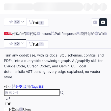
40
5
Fork
代码
介绍
代码
Issues
Pull Requests
项目讨论
Wiki
40
5
Fork
Turn any codebase, with its docs, SQL schemas, configs, and
PDFs, into a queryable knowledge graph. A /graphify skill for
Claude Code, Cursor, Codex, and Gemini CLI: local
deterministic AST parsing, every edge explained, no vector
store.
v8
分支
Tags
12
181
IDE
下载zip
Clone