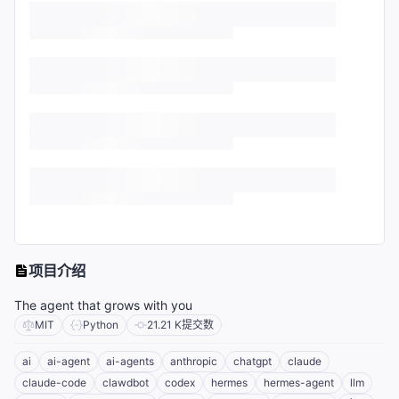
项目介绍
The agent that grows with you
MIT
Python
21.21 K
提交数
ai
ai-agent
ai-agents
anthropic
chatgpt
claude
claude-code
clawdbot
codex
hermes
hermes-agent
llm