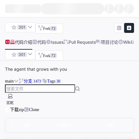
301
72
Fork
代码
介绍
代码
Issues
Pull Requests
项目讨论
Wiki
301
72
Fork
The agent that grows with you
main
分支
Tags
1473
30
IDE
下载zip
Clone