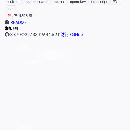
moltbot
nous-research
openai
openclaw
typescript
应用
react
定制我的领域
README
举报项目
870
227.38 K
44.52 K
访问 GitHub