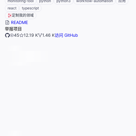
monitoring-tool
python
python3
workflow-automation
应用
react
typescript
定制我的领域
README
举报项目
45
12.19 K
1.46 K
访问 GitHub