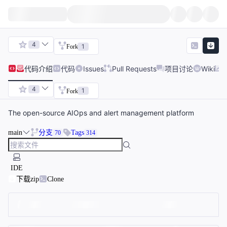
4
1
Fork
代码
介绍
代码
Issues
Pull Requests
项目讨论
Wiki
4
1
Fork
The open-source AIOps and alert management platform
main
分支
Tags
70
314
IDE
下载zip
Clone