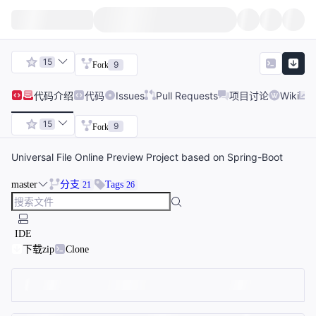
15
9
Fork
代码
介绍
代码
Issues
Pull Requests
项目讨论
Wiki
15
9
Fork
Universal File Online Preview Project based on Spring-Boot
master
分支
Tags
21
26
IDE
下载zip
Clone