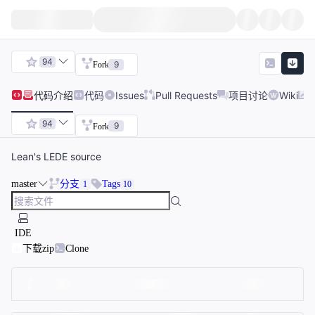
94
9
Fork
代码
介绍
代码
Issues
Pull Requests
项目讨论
Wiki
94
9
Fork
Lean's LEDE source
master
分支
Tags
1
10
IDE
下载zip
Clone