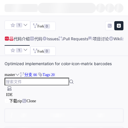
1
0
Fork
代码
介绍
代码
Issues
Pull Requests
项目讨论
Wiki
1
0
Fork
Optimized implementation for color-icon-matrix barcodes
master
分支
Tags
66
20
IDE
下载zip
Clone