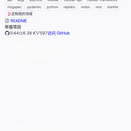
msgspec
pydantic
python
rapidoc
redoc
rest
starlite
定制我的领域
README
举报项目
44
8.38 K
597
访问 GitHub