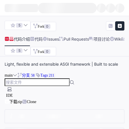
5
0
Fork
代码
介绍
代码
Issues
Pull Requests
项目讨论
Wiki
5
0
Fork
Light, flexible and extensible ASGI framework | Built to scale
main
分支
Tags
58
211
IDE
下载zip
Clone