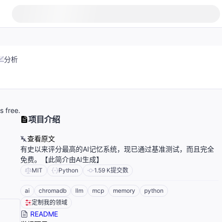
分析
 free.
项目介绍
查看原文
有史以来评分最高的AI记忆系统，现已通过基准测试，而且完全
免费。【此简介由AI生成】
MIT
Python
1.59 K
提交数
ai
chromadb
llm
mcp
memory
python
定制我的领域
README