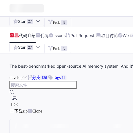
Star
27
5
Fork
代码
介绍
代码
Issues
Pull Requests
项目讨论
Wiki
Star
27
5
Fork
The best-benchmarked open-source AI memory system. And it's
develop
分支
Tags
136
14
IDE
下载zip
Clone