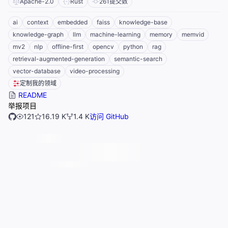
Apache-2.0
Rust
261
提交数
ai
context
embedded
faiss
knowledge-base
knowledge-graph
llm
machine-learning
memory
memvid
mv2
nlp
offline-first
opencv
python
rag
retrieval-augmented-generation
semantic-search
vector-database
video-processing
定制我的领域
README
举报项目
121
16.19 K
1.4 K
访问 GitHub