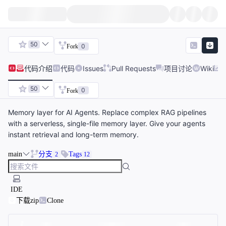
50
0
Fork
代码
介绍
代码
Issues
Pull Requests
项目讨论
Wiki
50
0
Fork
Memory layer for AI Agents. Replace complex RAG pipelines
with a serverless, single-file memory layer. Give your agents
instant retrieval and long-term memory.
main
分支
Tags
2
12
IDE
下载zip
Clone