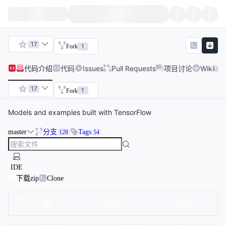
17
1
Fork
代码
介绍
代码
Issues
Pull Requests
项目讨论
Wiki
17
1
Fork
Models and examples built with TensorFlow
master
分支
Tags
128
54
IDE
下载zip
Clone