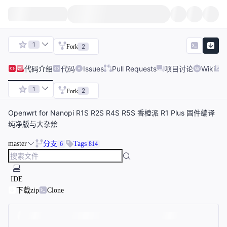
1
2
Fork
代码
介绍
代码
Issues
Pull Requests
项目讨论
Wiki
1
2
Fork
Openwrt for Nanopi R1S R2S R4S R5S 香橙派 R1 Plus 固件编译
纯净版与大杂烩
master
分支
Tags
6
814
IDE
下载zip
Clone