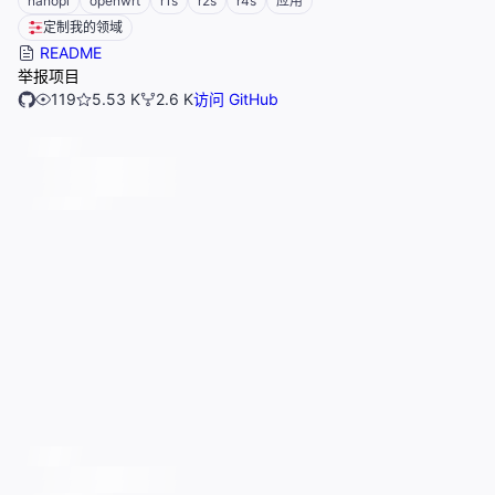
nanopi
openwrt
r1s
r2s
r4s
应用
定制我的领域
README
举报项目
119
5.53 K
2.6 K
访问 GitHub