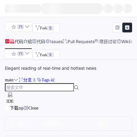
71
5
Fork
代码
介绍
代码
Issues
Pull Requests
项目讨论
Wiki
71
5
Fork
Elegant reading of real-time and hottest news
main
分支
Tags
5
42
IDE
下载zip
Clone