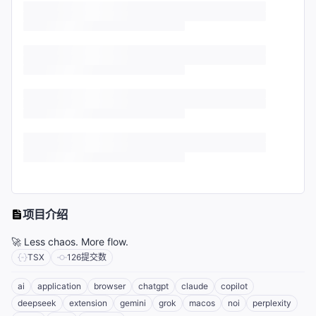
项目介绍
🚀 Less chaos. More flow.
TSX
126
提交数
ai
application
browser
chatgpt
claude
copilot
deepseek
extension
gemini
grok
macos
noi
perplexity