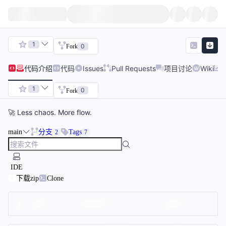
1
0
Fork
代码
介绍
代码
Issues
Pull Requests
项目讨论
Wiki
1
0
Fork
🚀 Less chaos. More flow.
main
分支
Tags
2
7
IDE
下载zip
Clone