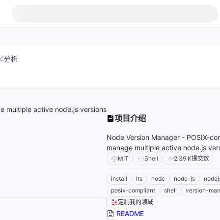
分析
multiple active node.js versions
项目介绍
Node Version Manager - POSIX-comp
manage multiple active node.js ver
MIT
Shell
2.39 K
提交数
install
lts
node
node-js
nodej
posix-compliant
shell
version-ma
定制我的领域
README