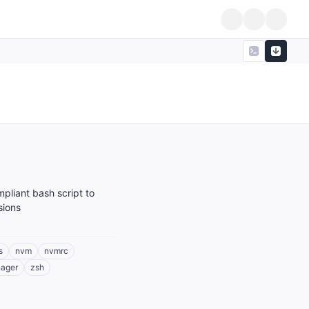
liant bash script to
sions
s
nvm
nvmrc
nager
zsh