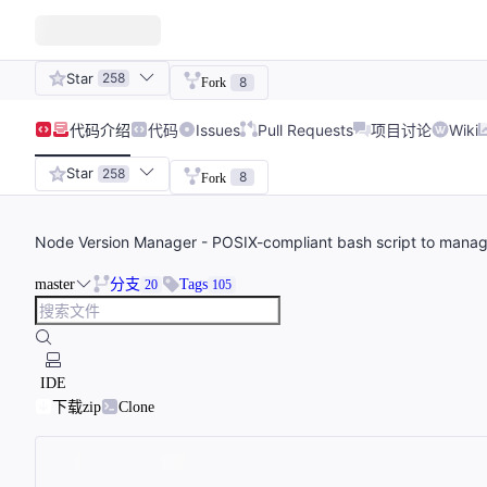
Star
258
8
Fork
代码
介绍
代码
Issues
Pull Requests
项目讨论
Wiki
Star
258
8
Fork
Node Version Manager - POSIX-compliant bash script to manage 
master
分支
Tags
20
105
IDE
下载zip
Clone