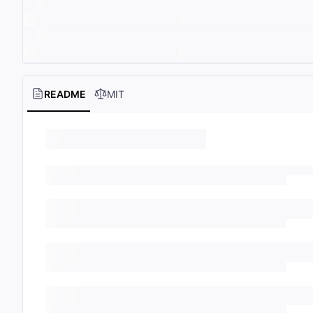
README
MIT