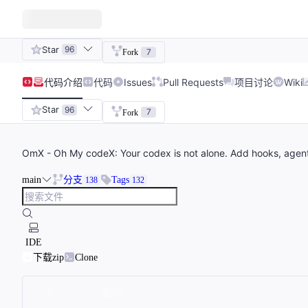
Star
96
7
Fork
代码
介绍
代码
Issues
Pull Requests
项目讨论
Wiki
Star
96
7
Fork
OmX - Oh My codeX: Your codex is not alone. Add hooks, agen
main
分支
Tags
138
132
IDE
下载zip
Clone