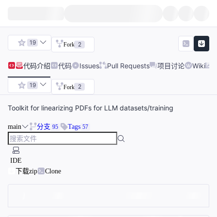
19
2
Fork
代码
介绍
代码
Issues
Pull Requests
项目讨论
Wiki
19
2
Fork
Toolkit for linearizing PDFs for LLM datasets/training
main
分支
Tags
95
57
IDE
下载zip
Clone