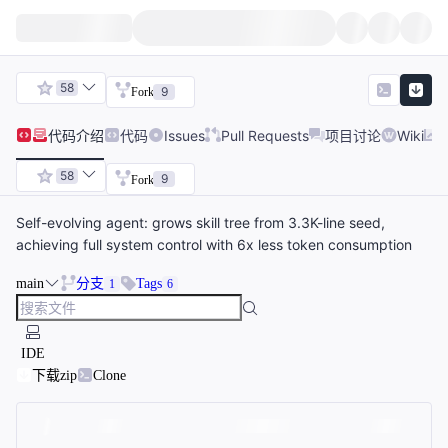
58
9
Fork
代码
介绍
代码
Issues
Pull Requests
项目讨论
Wiki
58
9
Fork
Self-evolving agent: grows skill tree from 3.3K-line seed,
achieving full system control with 6x less token consumption
main
分支
Tags
1
6
IDE
下载zip
Clone