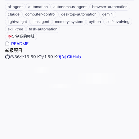
ai-agent
automation
autonomous-agent
browser-automation
claude
computer-control
desktop-automation
gemini
lightweight
llm-agent
memory-system
python
self-evolving
skill-tree
task-automation
定制我的领域
README
举报项目
36
13.69 K
1.59 K
访问 GitHub