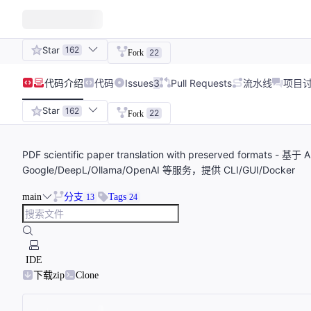
Star
162
22
Fork
代码
介绍
代码
Issues
3
Pull Requests
流水线
项目
Star
162
22
Fork
PDF scientific paper translation with preserved fo
Google/DeepL/Ollama/OpenAI 等服务，提供 CLI/GUI/Docker
main
分支
Tags
13
24
IDE
下载zip
Clone