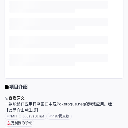
项目介绍
查看原文
一款能够在应用程序窗口中玩Pokerogue.net的游戏应用。哇！
【此简介由AI生成】
MIT
JavaScript
197
提交数
定制我的领域