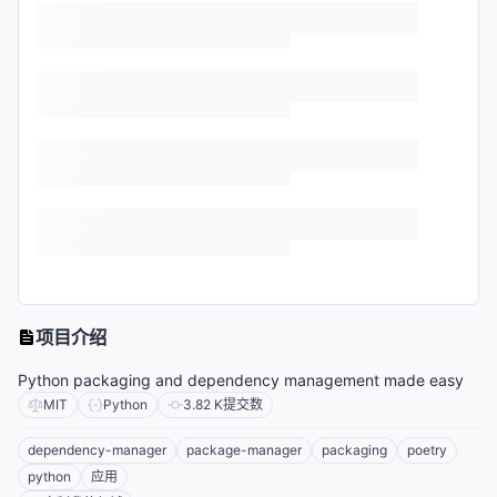
项目介绍
Python packaging and dependency management made easy
MIT
Python
3.82 K
提交数
dependency-manager
package-manager
packaging
poetry
python
应用