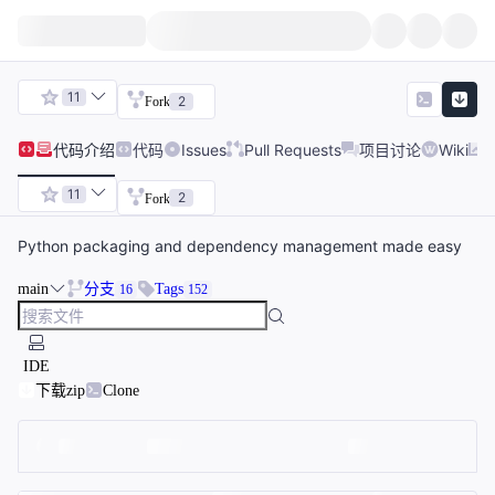
11
2
Fork
代码
介绍
代码
Issues
Pull Requests
项目讨论
Wiki
11
2
Fork
Python packaging and dependency management made easy
main
分支
Tags
16
152
IDE
下载zip
Clone