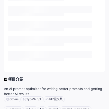
项目介绍
An AI prompt optimizer for writing better prompts and getting
better AI results.
Others
TypeScript
917
提交数