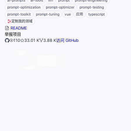
ai-prompts
ai-tools
llm
prompt
prompt-engineering
prompt-optimization
prompt-optimizer
prompt-testing
prompt-toolkit
prompt-tuning
vue
应用
typescript
定制我的领域
README
举报项目
110
33.01 K
3.88 K
访问 GitHub