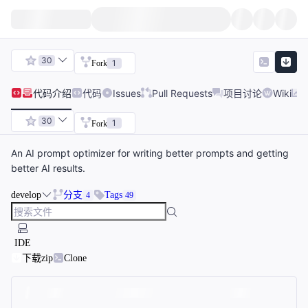
30
1
Fork
代码
介绍
代码
Issues
Pull Requests
项目讨论
Wiki
30
1
Fork
An AI prompt optimizer for writing better prompts and getting
better AI results.
develop
分支
Tags
4
49
IDE
下载zip
Clone