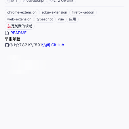
MIT
JavaScript
2.12 K
提交数
chrome-extension
edge-extension
firefox-addon
web-extension
typescript
vue
应用
定制我的领域
README
举报项目
1
7.82 K
891
访问 GitHub