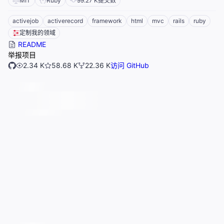
MIT
Ruby
99.27 K
提交数
activejob
activerecord
framework
html
mvc
rails
ruby
定制我的领域
README
举报项目
2.34 K
58.68 K
22.36 K
访问 GitHub