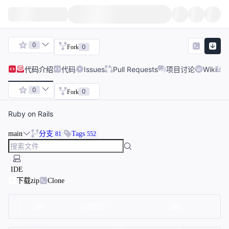
0
0
Fork
代码
介绍
代码
Issues
Pull Requests
项目讨论
Wiki
0
0
Fork
Ruby on Rails
main
分支
Tags
81
552
IDE
下载zip
Clone