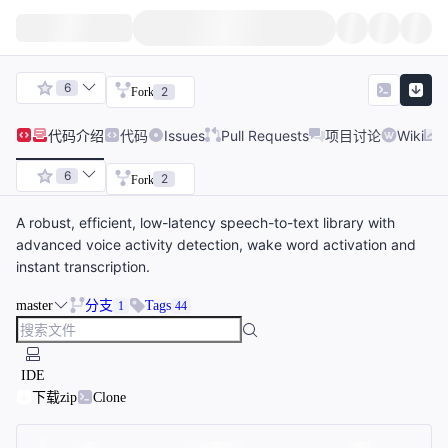
6
2
Fork
代码
介绍
代码
Issues
Pull Requests
项目讨论
Wiki
6
2
Fork
A robust, efficient, low-latency speech-to-text library with
advanced voice activity detection, wake word activation and
instant transcription.
master
分支
Tags
1
44
IDE
下载zip
Clone