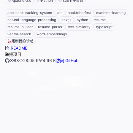
Apache-2.0
Python
1.39 K
提交数
applicant-tracking-system
ats
hacktoberfest
machine-learning
natural-language-processing
nextjs
python
resume
resume-builder
resume-parser
text-similarity
typescript
vector-search
word-embeddings
定制我的领域
README
举报项目
88
28.05 K
4.96 K
访问 GitHub