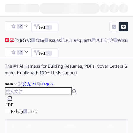
12
1
Fork
代码
介绍
代码
Issues
Pull Requests
项目讨论
Wiki
12
1
Fork
The #1 AI Harness for Building Resumes, PDFs, Cover Letters &
more, locally with 100+ LLMs support.
main
分支
Tags
20
6
IDE
下载zip
Clone