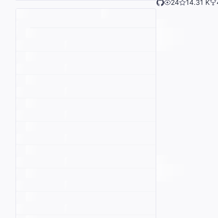
24
14.31 K