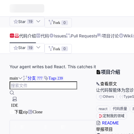
Star
19
0
Fork
代码
介绍
代码
Issues
Pull Requests
项目讨论
Wiki
Star
19
0
Fork
Your agent writes bad React. This catches it
项目介绍
main
分支
Tags
777
239
查看原文
让代码智能体为您诊断
Others
TypeS
IDE
react
代码质量
下载zip
Clone
定制我的领域
README
举报项目