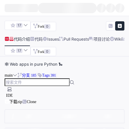
17
0
Fork
代码
介绍
代码
Issues
Pull Requests
项目讨论
Wiki
17
0
Fork
🕸️ Web apps in pure Python 🐍
main
分支
Tags
185
391
IDE
下载zip
Clone