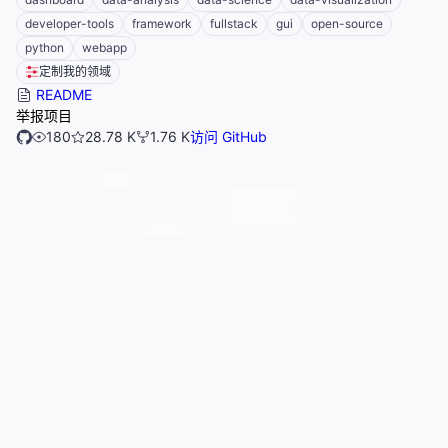
developer-tools
framework
fullstack
gui
open-source
python
webapp
定制我的领域
README
举报项目
180
28.78 K
1.76 K
访问 GitHub