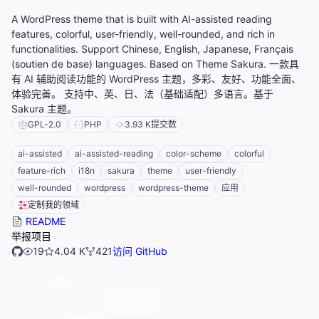
A WordPress theme that is built with AI-assisted reading
features, colorful, user-friendly, well-rounded, and rich in
functionalities. Support Chinese, English, Japanese, Français
(soutien de base) languages. Based on Theme Sakura. 一款具
有 AI 辅助阅读功能的 WordPress 主题，多彩、友好、功能全面、
体验完善。 支持中、英、日、法（基础适配）多语言。基于
Sakura 主题。
GPL-2.0
PHP
3.93 K
提交数
ai-assisted
ai-assisted-reading
color-scheme
colorful
feature-rich
i18n
sakura
theme
user-friendly
well-rounded
wordpress
wordpress-theme
应用
定制我的领域
README
举报项目
19
4.04 K
421
访问 GitHub