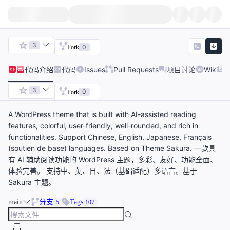
3
0
Fork
代码
介绍
代码
Issues
Pull Requests
项目讨论
Wiki
3
0
Fork
A WordPress theme that is built with AI-assisted reading
features, colorful, user-friendly, well-rounded, and rich in
functionalities. Support Chinese, English, Japanese, Français
(soutien de base) languages. Based on Theme Sakura. 一款具
有 AI 辅助阅读功能的 WordPress 主题，多彩、友好、功能全面、
体验完善。 支持中、英、日、法（基础适配）多语言。基于
Sakura 主题。
main
分支
Tags
5
107