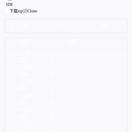
IDE
下载zip
Clone