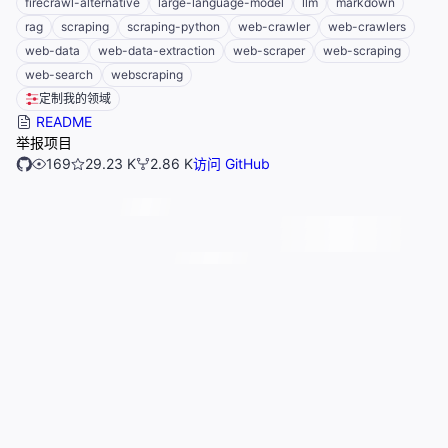
firecrawl-alternative
large-language-model
llm
markdown
rag
scraping
scraping-python
web-crawler
web-crawlers
web-data
web-data-extraction
web-scraper
web-scraping
web-search
webscraping
定制我的领域
README
举报项目
169
29.23 K
2.86 K
访问 GitHub