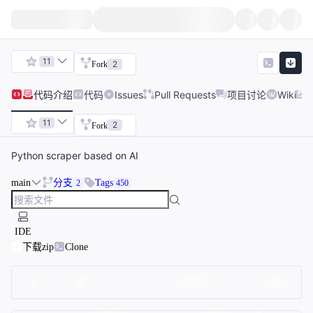
11
2
Fork
代码
介绍
代码
Issues
Pull Requests
项目讨论
Wiki
11
2
Fork
Python scraper based on AI
main
分支
Tags
2
450
IDE
下载zip
Clone