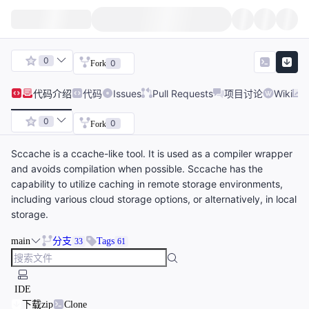
0
0
Fork
代码
介绍
代码
Issues
Pull Requests
项目讨论
Wiki
0
0
Fork
Sccache is a ccache-like tool. It is used as a compiler wrapper
and avoids compilation when possible. Sccache has the
capability to utilize caching in remote storage environments,
including various cloud storage options, or alternatively, in local
storage.
main
分支
Tags
33
61
IDE
下载zip
Clone