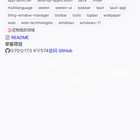
app-launcher
desktop-application
dock
finder
multilanguage
seelen
seelen-ui
taskbar
tauri
tauri-app
tiling-window-manager
toolbar
tools
topbar
wallpaper
web
web-technologies
windows
windows-11
定制我的领域
README
举报项目
70
17.5 K
574
访问 GitHub