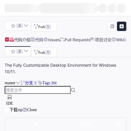
3
1
Fork
代码
介绍
代码
Issues
Pull Requests
项目讨论
Wiki
3
1
Fork
The Fully Customizable Desktop Environment for Windows
10/11.
master
分支
Tags
5
204
IDE
下载zip
Clone