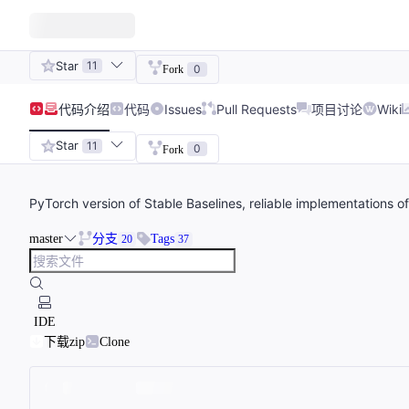
Star
11
0
Fork
代码
介绍
代码
Issues
Pull Requests
项目讨论
Wiki
Star
11
0
Fork
PyTorch version of Stable Baselines, reliable implementations of
master
分支
Tags
20
37
IDE
下载zip
Clone