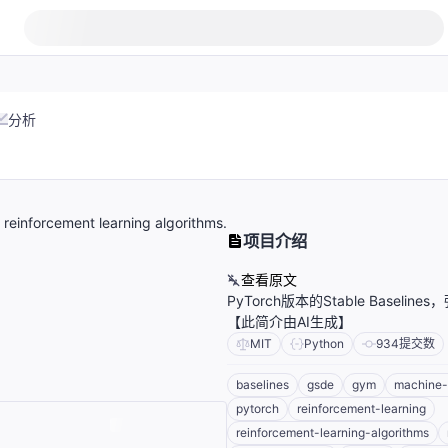
分析
 reinforcement learning algorithms.
项目介绍
查看原文
PyTorch版本的Stable Basel
【此简介由AI生成】
MIT
Python
934
提交数
baselines
gsde
gym
machine-
pytorch
reinforcement-learning
reinforcement-learning-algorithms