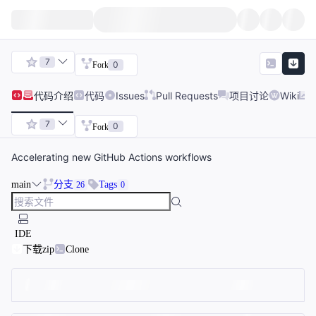
7
0
Fork
代码
介绍
代码
Issues
Pull Requests
项目讨论
Wiki
7
0
Fork
Accelerating new GitHub Actions workflows
main
分支
Tags
26
0
IDE
下载zip
Clone