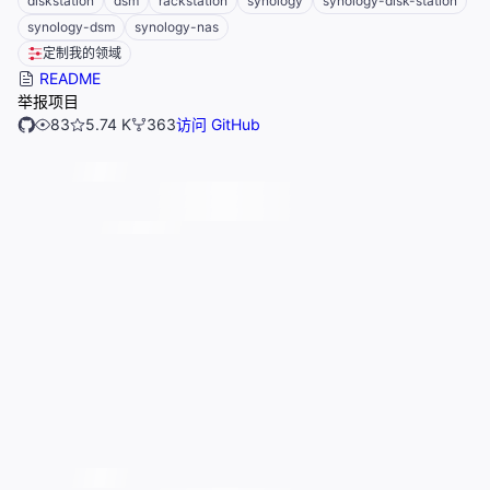
diskstation
dsm
rackstation
synology
synology-disk-station
synology-dsm
synology-nas
定制我的领域
README
举报项目
83
5.74 K
363
访问 GitHub