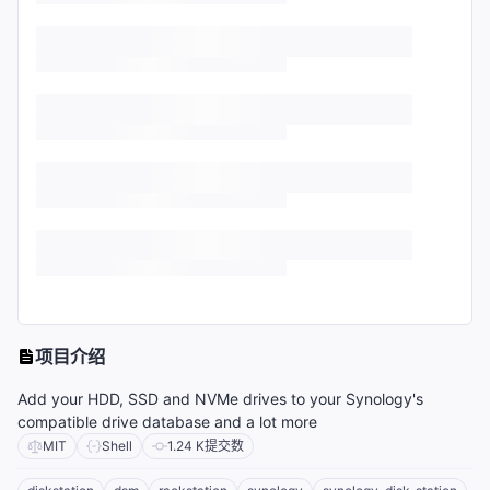
项目介绍
Add your HDD, SSD and NVMe drives to your Synology's
compatible drive database and a lot more
MIT
Shell
1.24 K
提交数