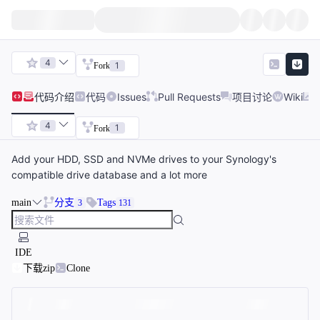
4
1
Fork
代码
介绍
代码
Issues
Pull Requests
项目讨论
Wiki
4
1
Fork
Add your HDD, SSD and NVMe drives to your Synology's
compatible drive database and a lot more
main
分支
Tags
3
131
IDE
下载zip
Clone