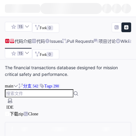
15
0
Fork
代码
介绍
代码
Issues
Pull Requests
项目讨论
Wiki
15
0
Fork
The financial transactions database designed for mission
critical safety and performance.
main
分支
Tags
542
290
IDE
下载zip
Clone