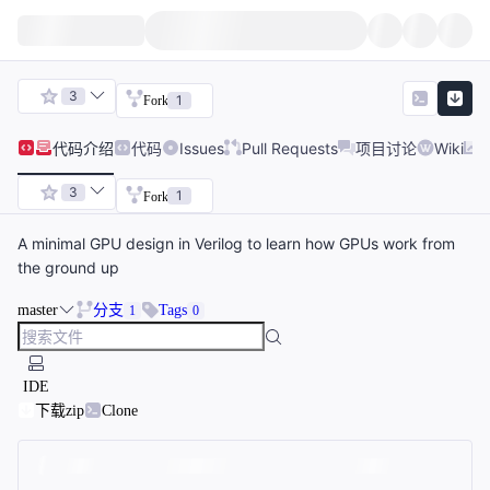
3
1
Fork
代码
介绍
代码
Issues
Pull Requests
项目讨论
Wiki
3
1
Fork
A minimal GPU design in Verilog to learn how GPUs work from
the ground up
master
分支
Tags
1
0
IDE
下载zip
Clone