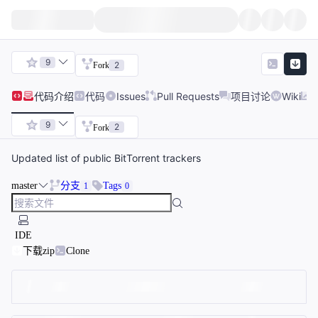
9
2
Fork
代码
介绍
代码
Issues
Pull Requests
项目讨论
Wiki
9
2
Fork
Updated list of public BitTorrent trackers
master
分支
Tags
1
0
IDE
下载zip
Clone