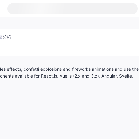
分析
cles effects, confetti explosions and fireworks animations and use th
ts available for React.js, Vue.js (2.x and 3.x), Angular, Svelte,