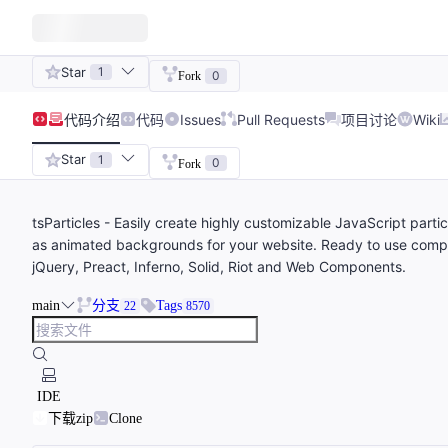
Star
1
0
Fork
代码
介绍
代码
Issues
Pull Requests
项目讨论
Wiki
Star
1
0
Fork
tsParticles - Easily create highly customizable JavaScript parti
as animated backgrounds for your website. Ready to use componen
jQuery, Preact, Inferno, Solid, Riot and Web Components.
main
分支
Tags
22
8570
IDE
下载zip
Clone