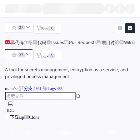
37
3
Fork
代码
介绍
代码
Issues
Pull Requests
项目讨论
Wiki
37
3
Fork
A tool for secrets management, encryption as a service, and
privileged access management
main
分支
Tags
2861
483
IDE
下载zip
Clone