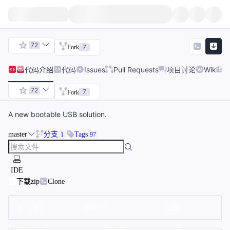
72
7
Fork
代码
介绍
代码
Issues
Pull Requests
项目讨论
Wiki
72
7
Fork
A new bootable USB solution.
master
分支
Tags
1
97
IDE
下载zip
Clone