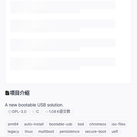
项目介绍
A new bootable USB solution.
GPL-3.0
C
1.08 K
提交数
arm64
auto-install
bootable-usb
bsd
chromeos
iso-files
legacy
linux
multiboot
persistence
secure-boot
uefi