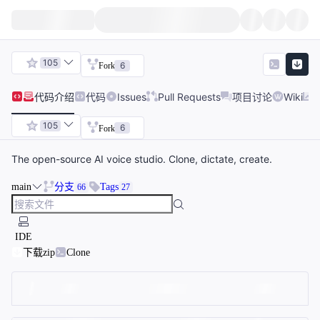
105
6
Fork
代码
介绍
代码
Issues
Pull Requests
项目讨论
Wiki
105
6
Fork
The open-source AI voice studio. Clone, dictate, create.
main
分支
Tags
66
27
IDE
下载zip
Clone