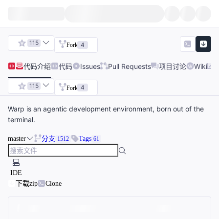
115
4
Fork
代码
介绍
代码
Issues
Pull Requests
项目讨论
Wiki
115
4
Fork
Warp is an agentic development environment, born out of the
terminal.
master
分支
Tags
1512
61
IDE
下载zip
Clone