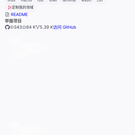
linux
macos
rust
shell
terminal
wasm
zsh
定制我的领域
README
举报项目
343
64 K
5.39 K
访问 GitHub